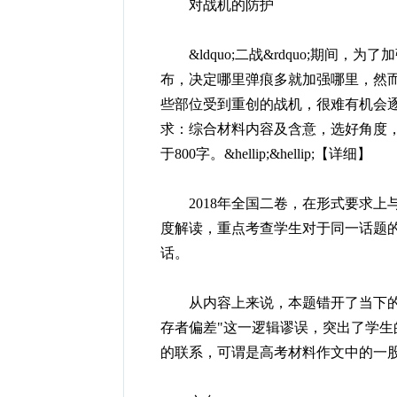
对战机的防护
&ldquo;二战&rdquo;期间
布，决定哪里弹痕多就加强哪里，然
些部位受到重创的战机，很难有机会
求：综合材料内容及含意，选好角度
于800字。&hellip;&hellip;【详细】
2018年全国二卷，在形式要求上与
度解读，重点考查学生对于同一话题
话。
从内容上来说，本题错开了当下的社
存者偏差"这一逻辑谬误，突出了学
的联系，可谓是高考材料作文中的一股清流。&h