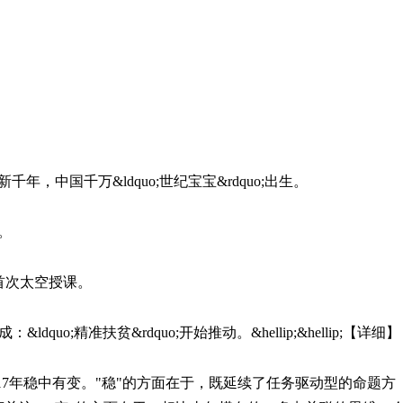
。
，中国千万&ldquo;世纪宝宝&rdquo;出生。
。
o;首次太空授课。
ldquo;精准扶贫&rdquo;开始推动。&hellip;&hellip;【详细】
17年稳中有变。"稳"的方面在于，既延续了任务驱动型的命题方