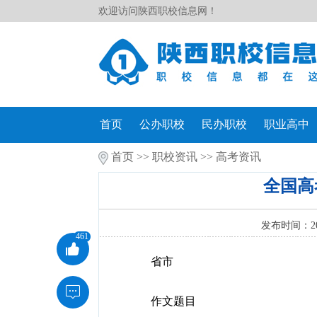
欢迎访问陕西职校信息网！
首页
公办职校
民办职校
职业高中
首页
>>
职校资讯
>>
高考资讯
全国高
发布时间：20
461

省市

作文题目