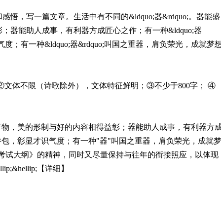
写一篇文章。生活中有不同的&ldquo;器&rdquo;。器能盛
器能助人成事，有利器方成匠心之作；有一种&ldquo;器
气度；有一种&ldquo;器&rdquo;叫国之重器，肩负荣光，成就梦
体不限（诗歌除外），文体特征鲜明；③不少于800字； ④
物，美的形制与好的内容相得益彰；器能助人成事，有利器方
并包，彰显才识气度；有一种"器"叫国之重器，肩负荣光，成就
题既体现新《考试大纲》的精神，同时又尽量保持与往年的衔接照应，以体现
&hellip;【详细】