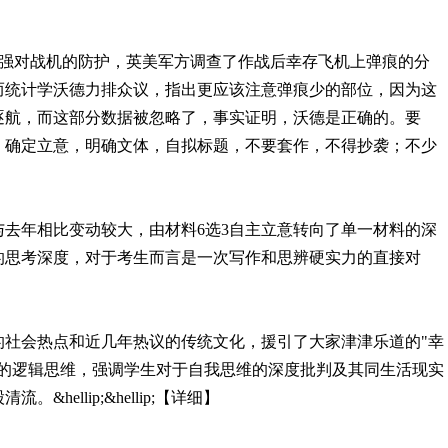
，为了加强对战机的防护，英美军方调查了作战后幸存飞机上弹痕的分
而统计学沃德力排众议，指出更应该注意弹痕少的部位，因为这
逐航，而这部分数据被忽略了，事实证明，沃德是正确的。要
，确定立意，明确文体，自拟标题，不要套作，不得抄袭；不少
去年相比变动较大，由材料6选3自主立意转向了单一材料的深
的思考深度，对于考生而言是一次写作和思辨硬实力的直接对
会热点和近几年热议的传统文化，援引了大家津津乐道的"幸
生的逻辑思维，强调学生对于自我思维的深度批判及其同生活现实
ellip;&hellip;【详细】